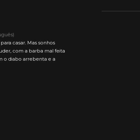
uguês)
para casar. Mas sonhos
 puder, com a barba mal feita
m o diabo arrebenta e a