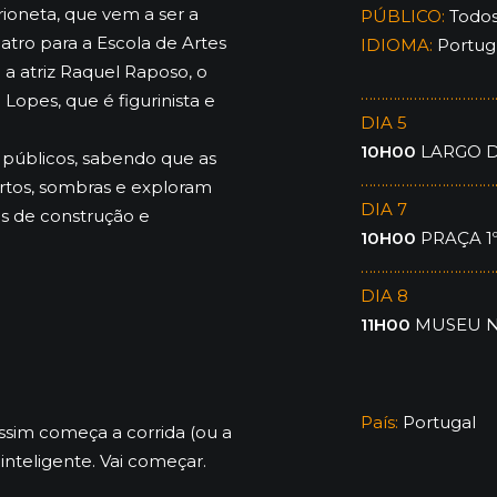
oneta, que vem a ser a
PÚBLICO:
Todo
eatro para a Escola de Artes
IDIOMA:
Portug
m a atriz Raquel Raposo, o
……………………………
Lopes, que é figurinista e
DIA 5
10H00
LARGO D
s públicos, sabendo que as
……………………………
bertos, sombras e exploram
DIA 7
s de construção e
10H00
PRAÇA 1
……………………………
DIA 8
11H00
MUSEU N
País:
Portugal
Assim começa a corrida (ou a
inteligente. Vai começar.