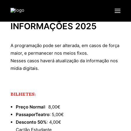
INFORMAÇÕES 2025
SOBRE
A programação pode ser alterada, em casos de força
PROGRAMA
maior, e permanecer nos meios fixos.
COMPANHIAS
Nesses casos haverá atualização da informação nos
INFORMAÇÕES
midia digitais.
LOJA
✫ 2025 ✫
BILHETES:
EDIÇÃO
Preço Normal
: 8,00€
PassaporTeatro
: 5,00€
Desconto 50%
: 4,00€
Cartão Estudante