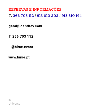
RESERVAS E INFORMAÇÕES
T.
266 703 112
/
913 610 202
/
913 610 194
geral@cendrev.com
T. 266 703 112
@bime.evora
www.bime.pt
@
Universo